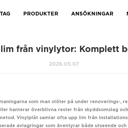
TAG
PRODUKTER
ANSÖKNINGAR
 lim från vinylytor: Komplett 
2026.05.07
utmaningarna som man stöter på under renoverings-, re
ller hanterar överblivna rester från skyddsomslag och 
tod. Vinylplåt samlar ofta upp lim från installationsp
iserade avlagringar som äventyrar både utseende och f