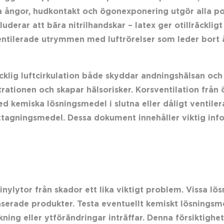
 ångor, hudkontakt och ögonexponering utgör alla po
luderar att bära nitrilhandskar – latex ger otillräckli
lventilerade utrymmen med luftrörelser som leder bort
lräcklig luftcirkulation både skyddar andningshälsan oc
tionen och skapar hälsorisker. Korsventilation från ö
 kemiska lösningsmedel i slutna eller dåligt ventile
rttagningsmedel. Dessa dokument innehåller viktig in
nylytor från skador ett lika viktigt problem. Vissa lö
aserade produkter. Testa eventuellt kemiskt lösningsmed
ing eller ytförändringar inträffar. Denna försiktighe