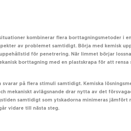
uationer kombinerar flera borttagningsmetoder i en str
 aspekter av problemet samtidigt. Börja med kemisk up
uppehållstid för penetrering. När limmet börjar lossna,
ekanisk borttagning med en plastskrapa för att rensa 
im svarar på flera stimuli samtidigt. Kemiska lösningsm
ch mekaniskt avlägsnande drar nytta av det försvagad
stiden samtidigt som ytskadorna minimeras jämfört 
år vidare till nästa steg.