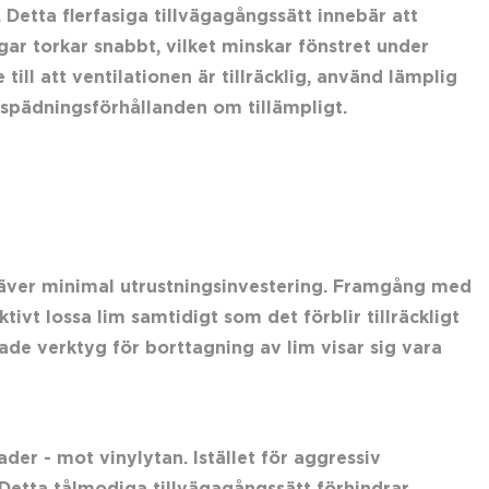
 Detta flerfasiga tillvägagångssätt innebär att
ar torkar snabbt, vilket minskar fönstret under
ill att ventilationen är tillräcklig, använd lämplig
tspädningsförhållanden om tillämpligt.
räver minimal utrustningsinvestering. Framgång med
ivt lossa lim samtidigt som det förblir tillräckligt
ade verktyg för borttagning av lim visar sig vara
ader - mot vinylytan. Istället för aggressiv