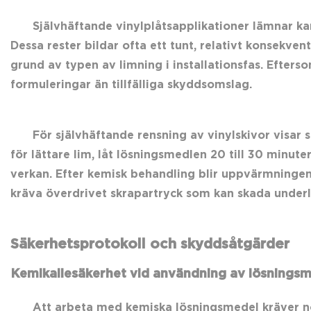
Självhäftande vinylplåtsapplikationer lämnar ka
Dessa rester bildar ofta ett tunt, relativt konsekv
grund av typen av limning i installationsfas. Efter
formuleringar än tillfälliga skyddsomslag.
För självhäftande rensning av vinylskivor visar s
för lättare lim, låt lösningsmedlen 20 till 30 minut
verkan. Efter kemisk behandling blir uppvärmningen 
kräva överdrivet skrapartryck som kan skada underl
Säkerhetsprotokoll och skyddsåtgärder
Kemikaliesäkerhet vid användning av lösnings
Att arbeta med kemiska lösningsmedel kräver n