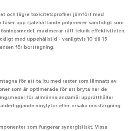
et och lägre toxicitetsprofiler jämfört med
om löser upp självhäftande polymerer samtidigt som
ösningsmedel, maximerar rätt teknik effektiviteten:
ligt med uppehållstid - vanligtvis 10 till 15
ensen för borttagning.
mtagna för att ta itu med rester som lämnats av
oner som är optimerade för att bryta ner de
öringsmedel för allmänna ändamål upprätthåller
underliggande vinylytor eller orsaka missfärgning.
mponenter som fungerar synergistiskt. Vissa