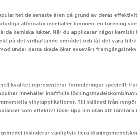
pularitet de senaste åren på grund av deras effektivit
aturliga alternativ innehåller limonen, en förening s
rda kemiska lukter. När du applicerar något kemiskt l
t på det vidhäftande området och låt det vara tillräck
ålamod under detta skede ökar avsevärt framgångsfrekv
ll kvalitet representerar formuleringar speciellt fra
dukter innehåller kraftfulla lösningsmedelskombinati
mersiella vinylapplikationer. Till skillnad från reng
anser som effektivt löser upp lim utan att förstöra 
smedel inkluderar vanligtvis flera lösningsmedelsko