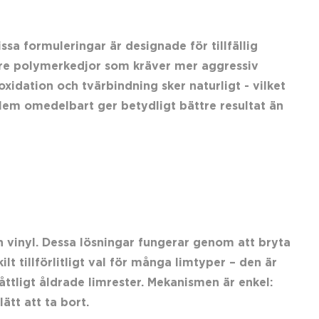
a formuleringar är designade för tillfällig
are polymerkedjor som kräver mer aggressiv
xidation och tvärbindning sker naturligt - vilket
lem omedelbart ger betydligt bättre resultat än
n vinyl. Dessa lösningar fungerar genom att bryta
 tillförlitligt val för många limtyper – den är
åttligt åldrade limrester. Mekanismen är enkel:
ätt att ta bort.