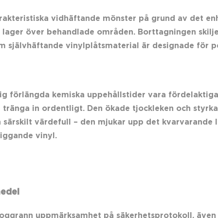
rakteristiska vidhäftande mönster på grund av det enh
ent lager över behandlade områden. Borttagningen skil
som självhäftande vinylplåtsmaterial är designade för
ig förlängda kemiska uppehållstider vara fördelaktiga.
er tränga in ordentligt. Den ökade tjockleken och styr
särskilt värdefull – den mjukar upp det kvarvarande l
iggande vinyl.
medel
oggrann uppmärksamhet på säkerhetsprotokoll, även 