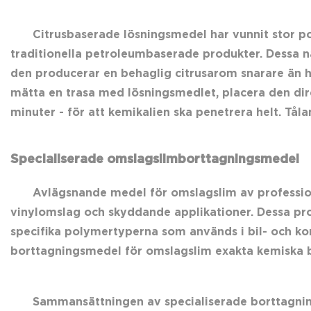
Citrusbaserade lösningsmedel har vunnit stor po
traditionella petroleumbaserade produkter. Dessa n
den producerar en behaglig citrusarom snarare än hå
mätta en trasa med lösningsmedlet, placera den direk
minuter - för att kemikalien ska penetrera helt. T
Specialiserade omslagslimborttagningsmedel
Avlägsnande medel för omslagslim av professione
vinylomslag och skyddande applikationer. Dessa pro
specifika polymertyperna som används i bil- och kom
borttagningsmedel för omslagslim exakta kemiska bal
Sammansättningen av specialiserade borttagning