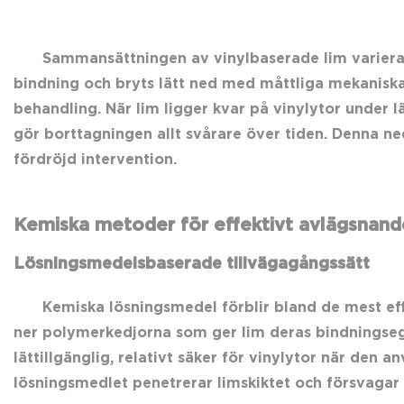
Sammansättningen av vinylbaserade lim varierar
bindning och bryts lätt ned med måttliga mekanisk
behandling. När lim ligger kvar på vinylytor under l
gör borttagningen allt svårare över tiden. Denna n
fördröjd intervention.
Kemiska metoder för effektivt avlägsnand
Lösningsmedelsbaserade tillvägagångssätt
Kemiska lösningsmedel förblir bland de mest eff
ner polymerkedjorna som ger lim deras bindningsegen
lättillgänglig, relativt säker för vinylytor när den 
lösningsmedlet penetrerar limskiktet och försvagar mo