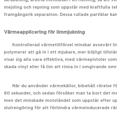
skrubbning, arbeta metodiskt i en riktning, så att v
mejsling och repning som uppstår med kraftfulla tekn
framgångsrik separation. Dessa rullade partiklar kan 
Värmeapplicering för limmjukning
Kontrollerad värmetillförsel minskar avsevärt l
polymerer att gå in i ett mjukare, mer böjligt tillst
visar sig alla vara effektiva, med värmepistoler s
skada vinyl eller få lim att rinna in i omgivande omr
När du använder värmekällor, bibehåll rörelse för
60 sekunder, och sedan försöker man ta bort det m
men det minskade motståndet som uppstår efter upp
slutrengöring för att förhindra värmeinducerade rä