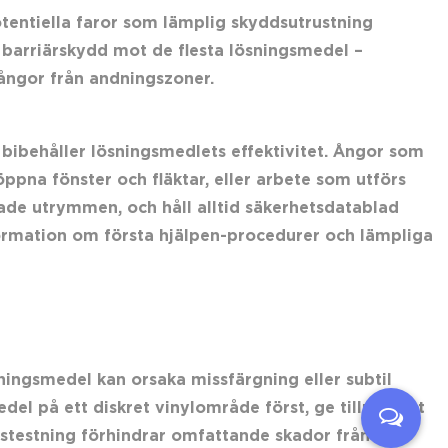
tentiella faror som lämplig skyddsutrustning
gt barriärskydd mot de flesta lösningsmedel –
 ångor från andningszoner.
h bibehåller lösningsmedlets effektivitet. Ångor som
ppna fönster och fläktar, eller arbete som utförs
rade utrymmen, och håll alltid säkerhetsdatablad
formation om första hjälpen-procedurer och lämpliga
sningsmedel kan orsaka missfärgning eller subtil
el på ett diskret vinylområde först, ge tillräckligt
tstestning förhindrar omfattande skador från