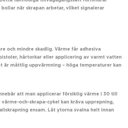
. Detta tålmodiga tillvägagångssätt förhindrar
bollar när skrapan arbetar, vilket signalerar
are och mindre skadlig. Värme får adhesiva
pistoler, hårtorkar eller applicering av varmt vatten
let är måttlig uppvärmning – höga temperaturer kan
nnebär att man applicerar försiktig värme i 30 till
a värme-och-skrapa-cykel kan kräva upprepning,
lskrapning ensam. Låt ytorna svalna helt innan