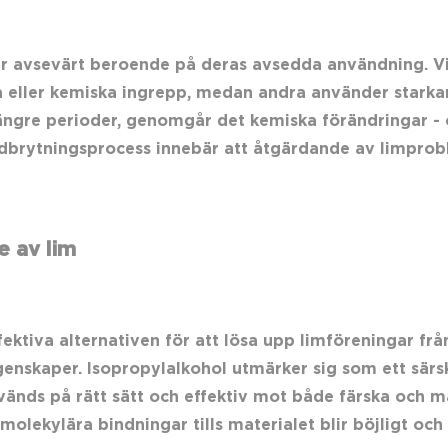
 avsevärt beroende på deras avsedda användning. Viss
a eller kemiska ingrepp, medan andra använder stark
ängre perioder, genomgår det kemiska förändringar - o
edbrytningsprocess innebär att åtgärdande av limprob
e av lim
ektiva alternativen för att lösa upp limföreningar frå
skaper. Isopropylalkohol utmärker sig som ett särskilt
används på rätt sätt och effektiv mot både färska och m
lekylära bindningar tills materialet blir böjligt och l