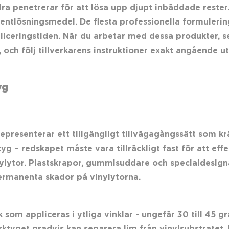
ra penetrerar för att lösa upp djupt inbäddade rester.
ntlösningsmedel. De flesta professionella formulering
iceringstiden. När du arbetar med dessa produkter, se t
och följ tillverkarens instruktioner exakt angående u
yg
presenterar ett tillgängligt tillvägagångssätt som k
– redskapet måste vara tillräckligt fast för att effekt
nylytor. Plastskrapor, gummisuddare och specialdesign
ermanenta skador på vinylytorna.
k som appliceras i ytliga vinklar - ungefär 30 till 45 gr