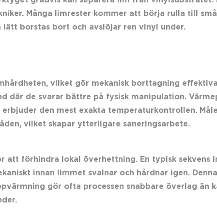
erktyget gradvis kan separera lim från vinylsubstratet
iker. Många limrester kommer att börja rulla till små 
lätt borstas bort och avslöjar ren vinyl under.
imhårdheten, vilket gör mekanisk borttagning effektiv
ånd där de svarar bättre på fysisk manipulation. Värme
om erbjuder den mest exakta temperaturkontrollen. Må
åden, vilket skapar ytterligare saneringsarbete.
 att förhindra lokal överhettning. En typisk sekvens i
ekaniskt innan limmet svalnar och hårdnar igen. Denn
värmning gör ofta processen snabbare överlag än kal
nder.