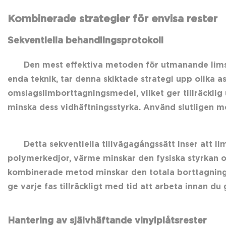
Kombinerade strategier för envisa rester
Sekventiella behandlingsprotokoll
Den mest effektiva metoden för utmanande limsit
enda teknik, tar denna skiktade strategi upp olika
omslagslimborttagningsmedel, vilket ger tillräcklig 
minska dess vidhäftningsstyrka. Använd slutligen m
Detta sekventiella tillvägagångssätt inser att l
polymerkedjor, värme minskar den fysiska styrkan o
kombinerade metod minskar den totala borttagning
ge varje fas tillräckligt med tid att arbeta innan du g
Hantering av självhäftande vinylplåtsrester