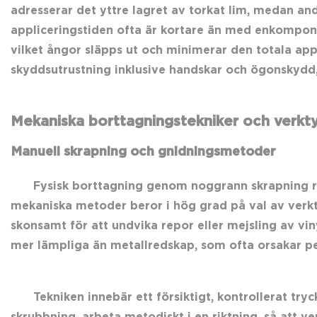
adresserar det yttre lagret av torkat lim, medan and
appliceringstiden ofta är kortare än med enkompone
vilket ångor släpps ut och minimerar den totala appl
skyddsutrustning inklusive handskar och ögonskydd, 
Mekaniska borttagningstekniker och verkt
Manuell skrapning och gnidningsmetoder
Fysisk borttagning genom noggrann skrapning re
mekaniska metoder beror i hög grad på val av verktyg 
skonsamt för att undvika repor eller mejsling av vi
mer lämpliga än metallredskap, som ofta orsakar p
Tekniken innebär ett försiktigt, kontrollerat tryc