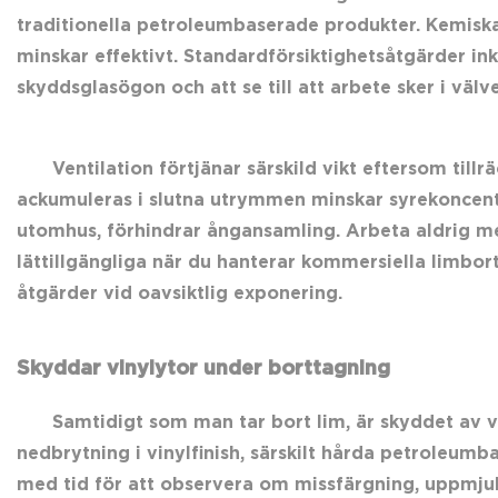
traditionella petroleumbaserade produkter. Kemiska
minskar effektivt. Standardförsiktighetsåtgärder ink
skyddsglasögon och att se till att arbete sker i vä
Ventilation förtjänar särskild vikt eftersom til
ackumuleras i slutna utrymmen minskar syrekoncentra
utomhus, förhindrar ångansamling. Arbeta aldrig med
lättillgängliga när du hanterar kommersiella limbo
åtgärder vid oavsiktlig exponering.
Skyddar vinylytor under borttagning
Samtidigt som man tar bort lim, är skyddet av vi
nedbrytning i vinylfinish, särskilt hårda petroleumb
med tid för att observera om missfärgning, uppmjukn