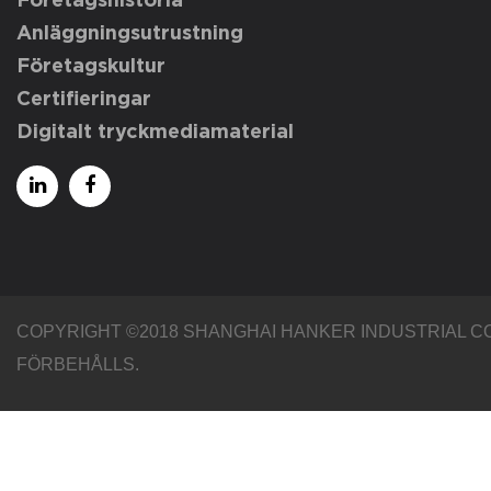
Företagshistoria
Anläggningsutrustning
Företagskultur
Certifieringar
Digitalt tryckmediamaterial
COPYRIGHT ©2018
SHANGHAI HANKER INDUSTRIAL CO.
FÖRBEHÅLLS.