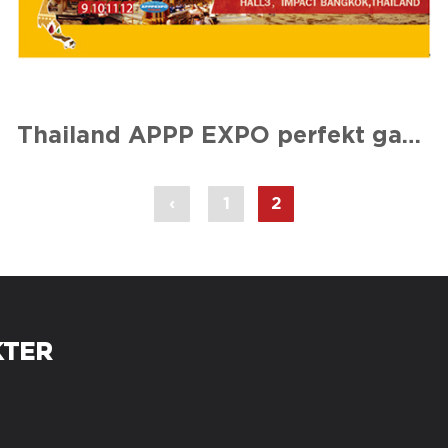
Thailand APPP EXPO perfekt gardinsamtal
‹
1
2
TER