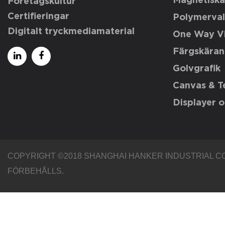
Magnetiska
Företagskultur
Certifieringar
Polymerval
Digitalt tryckmediamaterial
One Way Vi
Färgskäran
Golvgrafik
Canvas & Te
Displayer o
COPYRIGHT ©2018
SHANGHAI HANKER INDUSTRIAL CO.
FÖRBEHÅLLS.