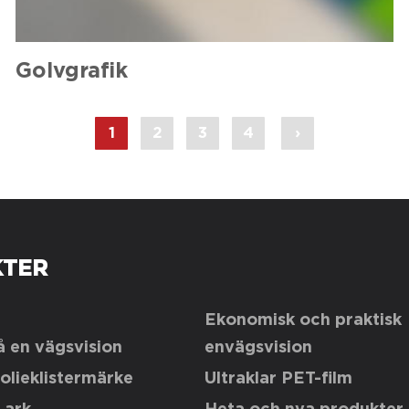
Golvgrafik
1
2
3
4
›
TER
Ekonomisk och praktisk
 en vägsvision
envägsvision
olieklistermärke
Ultraklar PET-film