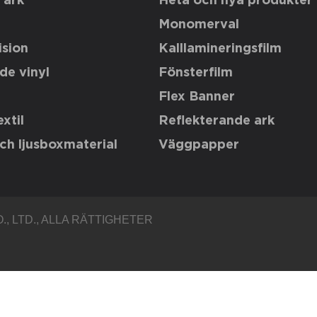
 ark
Heta och nya produkter
Monomerval
sion
Kalllamineringsfilm
de vinyl
Fönsterfilm
Flex Banner
xtil
Reflekterande ark
ch ljusboxmaterial
Väggpapper
, LTD.
, ALLA RÄTTIGHETER